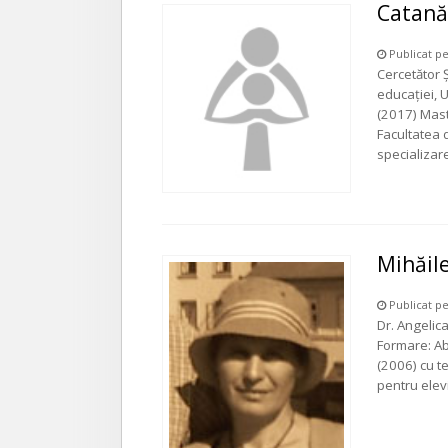
Catană
Publicat pe
Cercetător Ș
educaţiei, U
(2017) Mast
Facultatea d
specializa
Mihăil
Publicat pe
Dr. Angelica
Formare: Abs
(2006) cu te
pentru elev