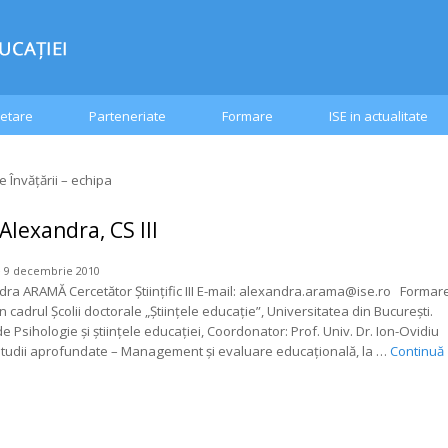
etare
Parteneriate
Formare
ISE in actualitate
e Învățării – echipa
lexandra, CS III
e 9 decembrie 2010
dra ARAMĂ Cercetător Științific III E-mail: alexandra.arama@ise.ro Formare
 cadrul Școlii doctorale „Științele educație”, Universitatea din București.
e Psihologie și științele educației, Coordonator: Prof. Univ. Dr. Ion-Ovidiu
tudii aprofundate – Management și evaluare educațională, la …
Continuă