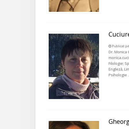
Cuciur
Publicat pe
Dr. Monica C
monica.cuci
Filologie; S
Engleză, Li
Psihologie
Gheor