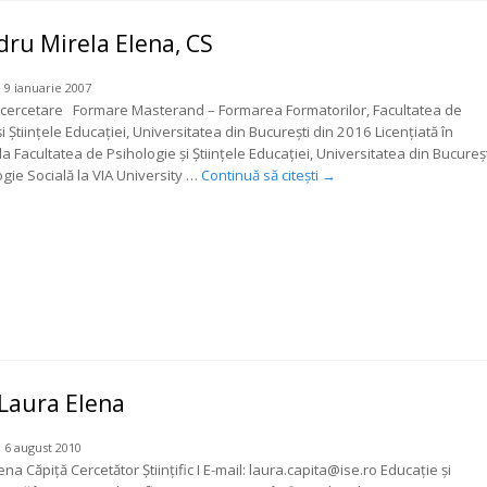
dru Mirela Elena, CS
 9 ianuarie 2007
 cercetare Formare Masterand – Formarea Formatorilor, Facultatea de
i Științele Educației, Universitatea din București din 2016 Licențiată în
 Facultatea de Psihologie și Științele Educației, Universitatea din Bucureș
ogie Socială la VIA University …
Continuă să citești
→
 Laura Elena
 6 august 2010
ena Căpiță Cercetător Știinţific I E-mail: laura.capita@ise.ro Educație și