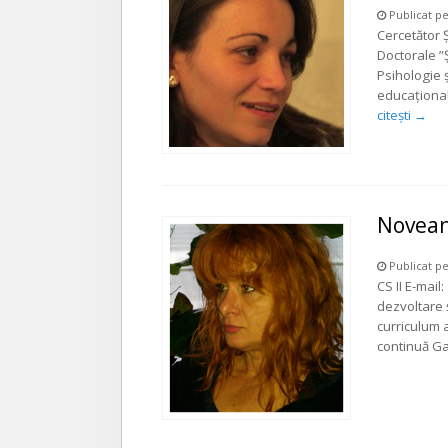
Publicat pe
Cercetător Ș
Doctorale ”Ș
Psihologie 
educațional
citești
→
Noveanu
Publicat pe
CS II E-mai
dezvoltare 
curriculum a
continuă Gab