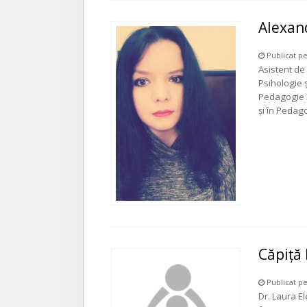
Alexan
Publicat pe
Asistent de
Psihologie ș
Pedagogie la
și în Pedag
Căpiță
Publicat pe
Dr. Laura El