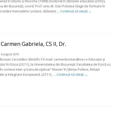
ență în Istorie și Filosofie (1988) Doctorat în Științele educației (2002),
a din București, coord. Prof. univ.dr. Dan Potolea Stagii de formare în
rcetării manualelor școlare, didacticii …
Continuă să citești
→
Carmen Gabriela, CS II, Dr.
 6 august 2010
Bostan Cercetător Știinţific II E-mail: carmenbostan@ise.ro Educație și
or în Fizica (2011), la Universitatea din Bucureşti, Facultatea de Fizică cu
în context inter şi transdisciplinar” Master în Ştiinţe Politice, Relaţii
ale şi Integrare Europeană, (2011), …
Continuă să citești
→