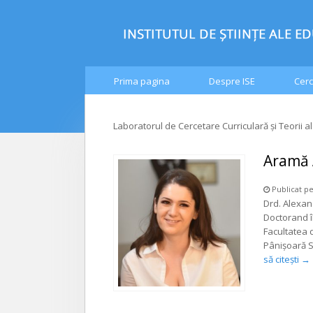
Prima pagina
Despre ISE
Cerc
Laboratorul de Cercetare Curriculară și Teorii al
Aramă A
Publicat p
Drd. Alexan
Doctorand în
Facultatea d
Pânișoară S
să citești
→