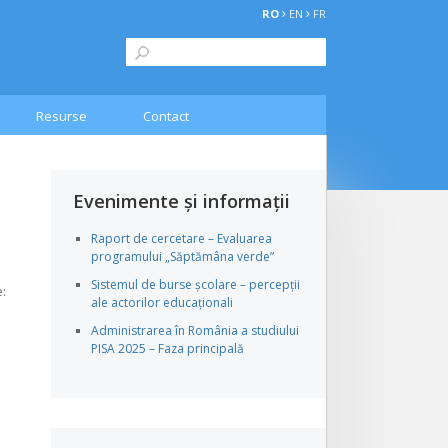
RO
EN
FR
Resurse
Contact
Evenimente și informații
Raport de cercetare – Evaluarea
programului „Săptămâna verde”
Sistemul de burse școlare – percepții
:
ale actorilor educaționali
Administrarea în România a studiului
PISA 2025 – Faza principală