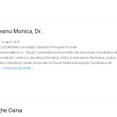
eanu Monica, Dr.
 5 august 2010
UCIUREANU Cercetător Științific Principal II E-mail:
ureanu@ise.ro Studii: Licențiată a Universității din București, Facultatea d
pecializări: Limba și Literatura Română, Limba și Literatura Germana, Limba
mba Olandeză; Studii doctorale la Universitatea București, Facultatea de
 …
Continuă să citești
→
ghe Oana