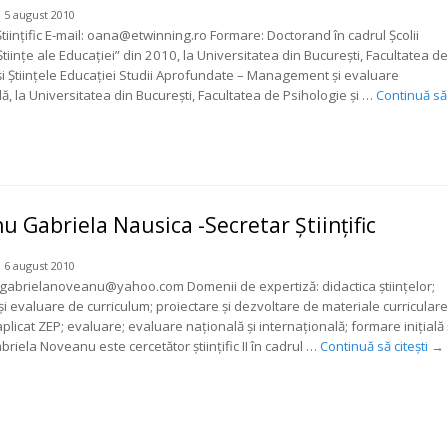
 5 august 2010
tiințific E-mail: oana@etwinning.ro Formare: Doctorand în cadrul Școlii
tiinţe ale Educaţiei” din 2010, la Universitatea din Bucureşti, Facultatea de
şi Ştiinţele Educaţiei Studii Aprofundate – Management și evaluare
ă, la Universitatea din Bucureşti, Facultatea de Psihologie şi …
Continuă să
 Gabriela Nausica -Secretar Științific
 6 august 2010
l: gabrielanoveanu@yahoo.com Domenii de expertiză: didactica științelor;
și evaluare de curriculum; proiectare și dezvoltare de materiale curriculare
plicat ZEP; evaluare; evaluare națională și internațională; formare inițială 
riela Noveanu este cercetător ştiinţific II în cadrul …
Continuă să citești
→