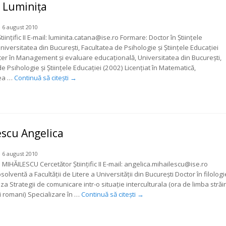
 Luminița
 6 august 2010
tiinţific II E-mail: luminita.catana@ise.ro Formare: Doctor în Ştiinţele
niversitatea din Bucureşti, Facultatea de Psihologie şi Ştiinţele Educaţiei
er în Management şi evaluare educaţională, Universitatea din Bucureşti,
e Psihologie şi Ştiinţele Educaţiei (2002) Licențiat în Matematică,
rea …
Continuă să citești
→
escu Angelica
 6 august 2010
 MIHĂILESCU Cercetător Știinţific II E-mail: angelica.mihailescu@ise.ro
olventă a Facultăţii de Litere a Universităţii din Bucureşti Doctor în filologi
za Strategii de comunicare intr-o situaţie interculturala (ora de limba străi
i romani) Specializare în …
Continuă să citești
→