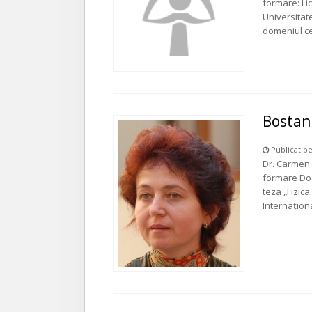
formare: Lic
Universitate
domeniul ce
Bostan 
Publicat pe
Dr. Carmen 
formare Doct
teza „Fizica 
Internaţion