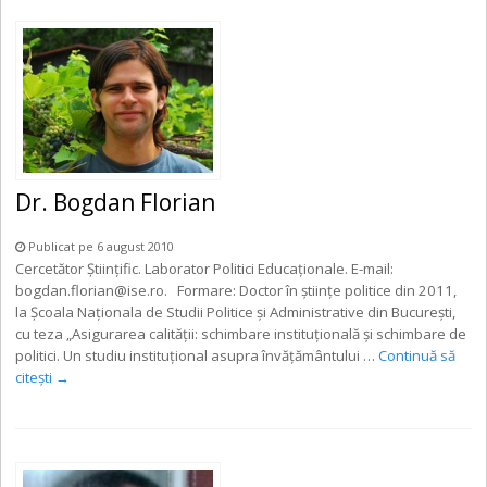
Dr. Bogdan Florian
Publicat pe 6 august 2010
Cercetător Științific. Laborator Politici Educaționale. E-mail:
bogdan.florian@ise.ro. Formare: Doctor în ştiinţe politice din 2011,
la Şcoala Naţionala de Studii Politice şi Administrative din Bucureşti,
cu teza „Asigurarea calităţii: schimbare instituţională şi schimbare de
politici. Un studiu instituţional asupra învăţământului …
Continuă să
citești
→