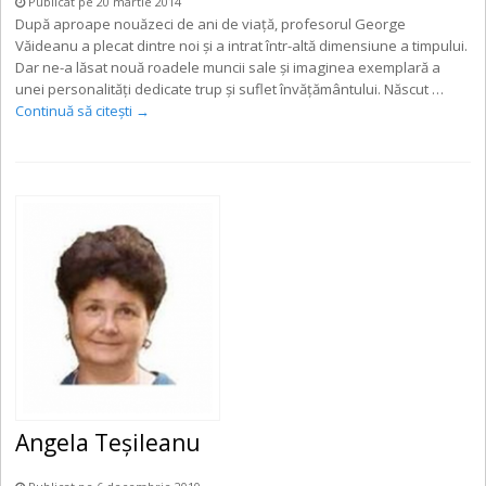
Publicat pe 20 martie 2014
După aproape nouăzeci de ani de viaţă, profesorul George
Văideanu a plecat dintre noi şi a intrat într-altă dimensiune a timpului.
Dar ne-a lăsat nouă roadele muncii sale şi imaginea exemplară a
unei personalităţi dedicate trup şi suflet învăţământului. Născut …
Continuă să citești
→
Angela Teșileanu