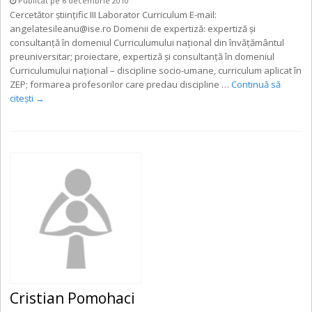
Publicat pe 6 decembrie 2010
Cercetător ştiinţific III Laborator Curriculum E-mail:
angelatesileanu@ise.ro Domenii de expertiză: expertiză şi
consultanţă în domeniul Curriculumului naţional din învăţământul
preuniversitar; proiectare, expertiză şi consultanţă în domeniul
Curriculumului naţional – discipline socio-umane, curriculum aplicat în
ZEP; formarea profesorilor care predau discipline …
Continuă să
citești
→
Cristian Pomohaci