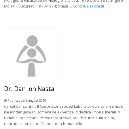
filologie, la Facultatea de Filologie, Craiova, 1979 Liceul 33 ( „Grigore
Moisil”), București (1970-1974) Stagii …
Continuă să citești
→
Dr. Dan Ion Nasta
Publicat pe 6 august 2010
Cercetător ştiinţific II (cercetător asociat) Laborator Curriculum E-mail:
ise.iondan@ise.ro Domenii de expertiză: didactica limbii și literaturii
române; proiectare, dezvoltare și evaluare de curriculum școlar;
educație interculturală, formarea formatorilor