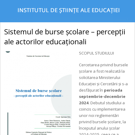
Sistemul de burse școlare – percepții
ale actorilor educaționali
SCOPUL STUDIULUI
Cercetarea privind bursele
școlare a fost realizată la
solicitarea Ministerului
Educației și Cercetării și s-a
desfășurat în
perioada
septembrie-decembrie
2024
. Debutul studiului a
coincis cu implementarea
unor noi reglementări
privind bursele școlare, la
începutul anului școlar
2024-2025, ceea ce a