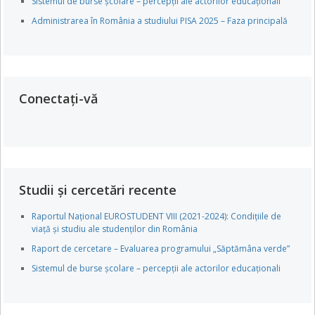
Sistemul de burse școlare – percepții ale actorilor educaționali
Administrarea în România a studiului PISA 2025 – Faza principală
Conectați-vă
Studii și cercetări recente
Raportul Național EUROSTUDENT VIII (2021-2024): Condițiile de
viață și studiu ale studenților din România
Raport de cercetare – Evaluarea programului „Săptămâna verde”
Sistemul de burse școlare – percepții ale actorilor educaționali