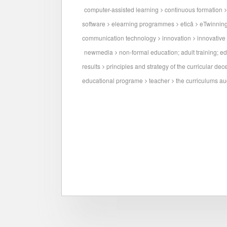
computer-assisted learning
continuous formation
software
elearning programmes
eticã
eTwinnin
communication technology
innovation
innovative
newmedia
non-formal education; adult training; e
results
principles and strategy of the curricular dece
educational programe
teacher
the curriculums au