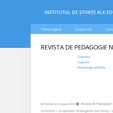
Prima pagina
Despre ISE
Cerc
REVISTA DE PEDAGOGIE NR
Coperta
Cuprins
Rezumate articole
Revista de Pedagogie
Publicat pe 6 august 2012
curriculum
co-operation kindergarten and family