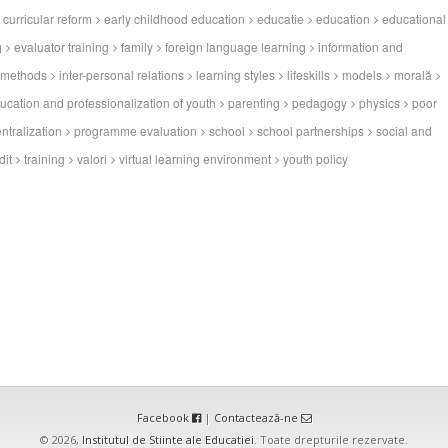
curricular reform
early childhood education
educatie
education
educational
g
evaluator training
family
foreign language learning
information and
 methods
inter-personal relations
learning styles
lifeskills
models
morală
ducation and professionalization of youth
parenting
pedagogy
physics
poor
ntralization
programme evaluation
school
school partnerships
social and
dit
training
valori
virtual learning environment
youth policy
Facebook
|
Contactează-ne
© 2026,
Institutul de Stiinte ale Educatiei
. Toate drepturile rezervate.