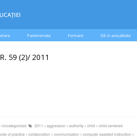
etare
Parteneriate
Formare
ISE in actualitate
. 59 (2)/ 2011
Uncategorized
2011
aggression
authority
child
child-centered
code of practice
collaboration
communication
computer assisted instruction