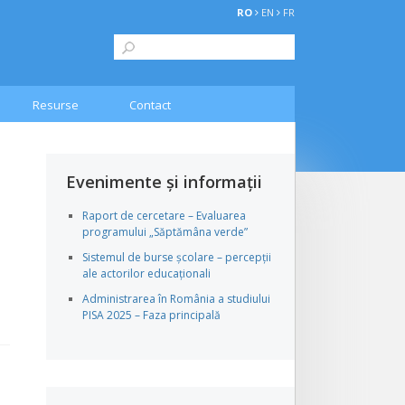
RO
EN
FR
Resurse
Contact
Evenimente și informații
Raport de cercetare – Evaluarea
programului „Săptămâna verde”
Sistemul de burse școlare – percepții
ale actorilor educaționali
Administrarea în România a studiului
PISA 2025 – Faza principală