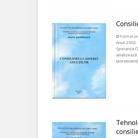
Consili
Publicat pe
Anul: 2002. 
Speranţa Cî
analizează 
teoreticieni
Tehnolo
consili