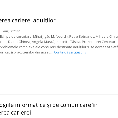
erea carierei adulţilor
 3 august 2002
Echipa de cercetare: Mihai Jigău M. (coord.), Petre Botnariuc, Mihaela Chiru
rlea, Diana Ghinea, Angela Muscă, Luminiţa Tăsica. Prezentare: Cercetare
problemele complexe ale consilierii destinate adulţilor şi se adresează atâ
lor, cât şi practicienilor din acest …
Continuă să citești
→
giile informatice şi de comunicare în
erea carierei