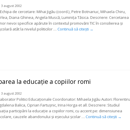
 3 august 2002
Echipa de cercetare: Mihai Jigău (coord.), Petre Botnariuc, Mihaela Chiru,
rlea, Diana Ghinea, Angela Muscă, Luminiţa Tăsica. Descriere: Cercetarea
or nevoi specifice apărute în contextul promovării TIC în consilierea şi
colară atât la nivelul politicilor …
Continuă să citești
→
parea la educaţie a copiilor romi
 3 august 2002
aborator Politici Educaţionale Coordonator: Mihaela Jigău Autori: Florentin
alena Balica, Ciprian Fartuşnic, Irina Horga et all. Descriere: Studiul
uaţia participării la educaţie a copiilor romi, cu accent pe: dimensiunea
 şcolare, cauzele abandonului şi eşecului şcolar …
Continuă să citești
→