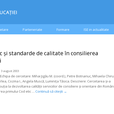
etare
Parteneriate
Formare
ISE in actualitate
c şi standarde de calitate în consilierea
i
 3 august 2003
Echipa de cercetare: Mihai Jigău M. (coord.), Petre Botnariuc, Mihaela Chiru
rlea, Cozma I., Angela Muscă, Luminiţa Tăsica. Descriere: Cercetarea şi-a
uţia la dezvoltarea calităţii serviciilor de consiliere şi orientare din Român
area primului Cod etic …
Continuă să citești
→