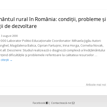
ântul rural în România: condiţii, probleme şi
ii de dezvoltare
 3 august 2000
000 Laborator Politici Educaţionale Coordonator: Mihaela Jigău Autori:
Anghel, Magdalena Balica, Ciprian Fartuşnic, Irina Horga, Cornelia Novak,
 et all. Descriere: Studiul realizează o diagnoză complexă a învăţământului
nţiind dificultăţile şi problemele referitoare la calitatea resurselor …
citești
→
Articole mai noi
Facebook
|
Contactează-ne