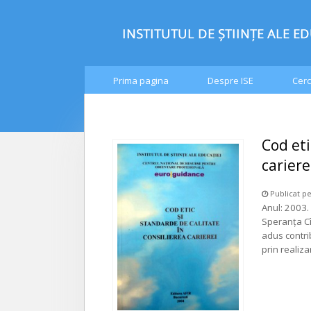
Prima pagina
Despre ISE
Cerc
Cod eti
cariere
Publicat pe
Anul: 2003. 
Speranţa Cî
adus contrib
prin realiz