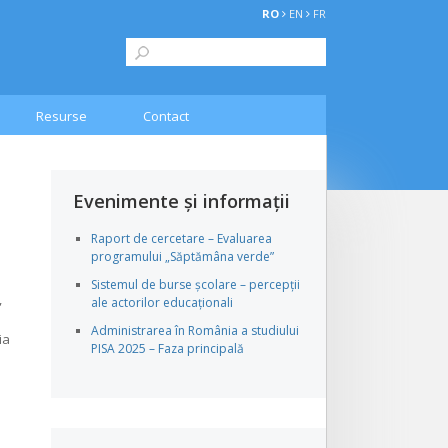
RO
EN
FR
Resurse
Contact
Evenimente și informații
Raport de cercetare – Evaluarea
programului „Săptămâna verde”
Sistemul de burse școlare – percepții
,
ale actorilor educaționali
Administrarea în România a studiului
ia
PISA 2025 – Faza principală