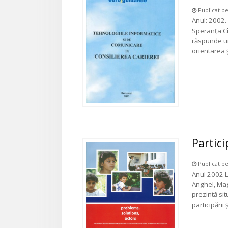
Publicat pe
Anul: 2002. 
Speranţa Cî
răspunde un
orientarea ş
Partici
Publicat pe
Anul 2002 L
Anghel, Magd
prezintă sit
participării