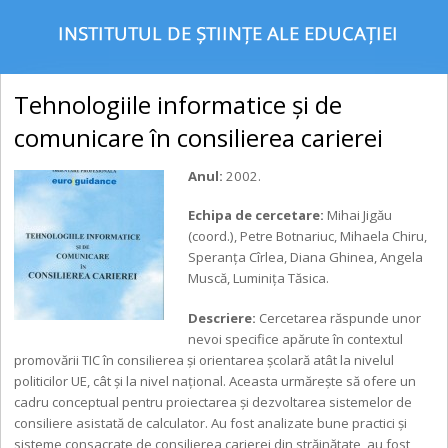
Tehnologiile informatice şi de
comunicare în consilierea carierei
Anul:
2002.
Echipa de cercetare:
Mihai Jigău
(coord.), Petre Botnariuc, Mihaela Chiru,
Speranţa Cîrlea, Diana Ghinea, Angela
Muscă, Luminiţa Tăsica.
Descriere:
Cercetarea răspunde unor
nevoi specifice apărute în contextul
promovării TIC în consilierea şi orientarea şcolară atât la nivelul
politicilor UE, cât şi la nivel naţional. Aceasta urmăreşte să ofere un
cadru conceptual pentru proiectarea şi dezvoltarea sistemelor de
consiliere asistată de calculator. Au fost analizate bune practici şi
sisteme consacrate de consilierea carierei din străinătate, au fost