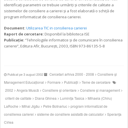
identificaţi parametrii ce trebuie urmăriţi şi criteriile de calitate a
sistemelor de consiliere a carierei şi a fost elaborată o schiţă de
program informatizat de consilierea carierei.
Document:
Utilizarea TIC in consilierea carierei
Raport de cercetare:
Disponibil la biblioteca ISE
Publicație:
“Tehnologiile informatice şi de comunicare în consilierea
carierei”, Editura Afir, Bucureşti, 2003, ISBN 973-86135-5-8
Cercetari arhiva 2000 - 2008
Consiliere şi
Publicat pe 3 august 2002
Management Educaţional
Formare
Publicații
Teme de cercetare
2002
Angela Muscă
Consiliere și orientare
Consliere şi management
criterii de calitate
Diana Ghinea
Luminița Tasica
Mihaela (Chiru)
LaRoche
Mihai Jigău
Petre Botnariuc
program informatizat de
consilierea carierei
sisteme de consiliere asistată de calculator
Speranţa
Cîrlea