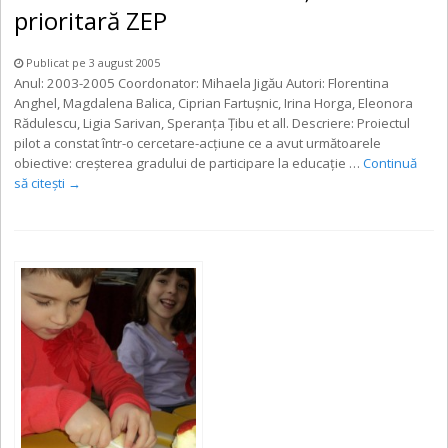
prioritară ZEP
Publicat pe 3 august 2005
Anul: 2003-2005 Coordonator: Mihaela Jigău Autori: Florentina
Anghel, Magdalena Balica, Ciprian Fartuşnic, Irina Horga, Eleonora
Rădulescu, Ligia Sarivan, Speranţa Ţibu et all. Descriere: Proiectul
pilot a constat într-o cercetare-acţiune ce a avut următoarele
obiective: creşterea gradului de participare la educaţie …
Continuă
să citești
→