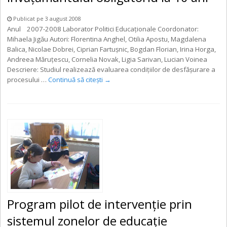
Publicat pe 3 august 2008
Anul 2007-2008 Laborator Politici Educaţionale Coordonator:
Mihaela Jigău Autori: Florentina Anghel, Otilia Apostu, Magdalena
Balica, Nicolae Dobrei, Ciprian Fartuşnic, Bogdan Florian, Irina Horga,
Andreea Măruţescu, Cornelia Novak, Ligia Sarivan, Lucian Voinea
Descriere: Studiul realizează evaluarea condiţiilor de desfăşurare a
procesului …
Continuă să citești
→
Program pilot de intervenţie prin
sistemul zonelor de educaţie