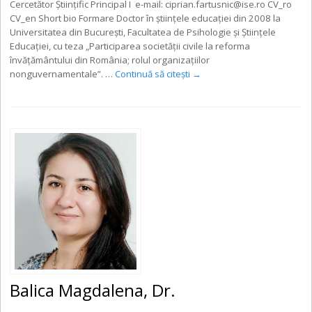
Cercetător Științific Principal I e-mail: ciprian.fartusnic@ise.ro CV_ro
CV_en Short bio Formare Doctor în ştiinţele educaţiei din 2008 la
Universitatea din Bucureşti, Facultatea de Psihologie şi Ştiinţele
Educaţiei, cu teza „Participarea societăţii civile la reforma
învăţământului din România; rolul organizaţiilor
nonguvernamentale”. …
Continuă să citești
→
Balica Magdalena, Dr.