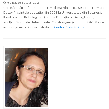
Publicat pe 5 august 2012
Cercetător Științific Principal II E-mail: magda.balica@ise.ro Formare:
Doctor în ştiinţele educaţiei din 2008 la Universitatea din Bucureşti,
Facultatea de Psihologie şi Ştiinţele Educaţiei, cu teza „Educaţia
adulţilor în zonele defavorizate. Constrângeri şi oportunităţi”. Master
în management şi administraţie …
Continuă să citești
→