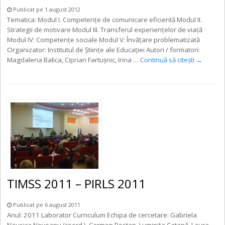
Publicat pe 1 august 2012
Tematica: Modul I. Competenţe de comunicare eficientă Modul II.
Strategii de motivare Modul III. Transferul experienţelor de viaţă
Modul IV: Competenţe sociale Modul V: Învăţare problematizată
Organizator: Institutul de Ştiinţe ale Educaţiei Autori / formatori:
Magdalena Balica, Ciprian Fartuşnic, Irina …
Continuă să citești
→
TIMSS 2011 – PIRLS 2011
Publicat pe 6 august 2011
Anul: 2011 Laborator Curriculum Echipa de cercetare: Gabriela
Nausica Noveanu (coord.), Carmen Bostan, Luminița Catană, Laura