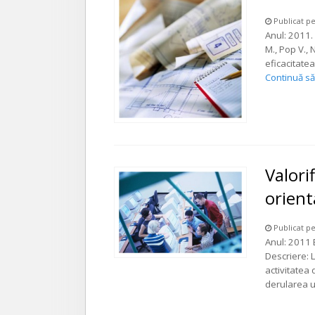
Publicat pe
Anul: 2011. 
M., Pop V.,
eficacitatea
Continuă să 
Valori
orient
Publicat pe
Anul: 2011 E
Descriere: L
activitatea 
derularea 