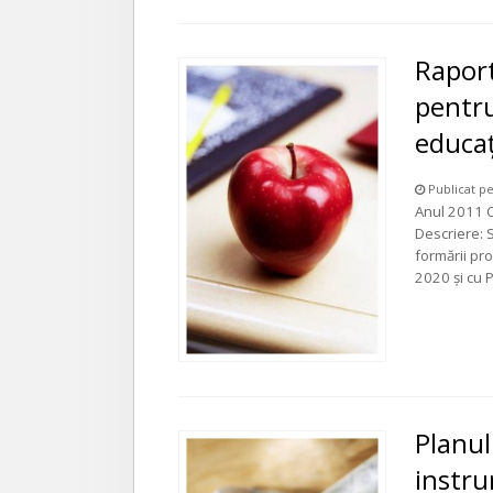
Raport
pentr
educaţ
Publicat pe
Anul 2011 C
Descriere: 
formării pr
2020 şi cu 
Planul
instru