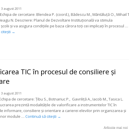
 3 august 2011
Echipa de cercetare: Blendea P. (coord.), Bădescu M., Măntăluţă O., Mihail T
 Neagu N. Descriere: Planul de Dezvoltare Instituţională va stimula
 şcolii şi va asigura condiţiile pe baza cărora toţi cei implicaţi în procesul …
citești
→
ficarea TIC în procesul de consiliere şi
are
 3 august 2011
chipa de cercetare: Țibu S., Botnariuc P., Gavriliță A., Iacob M., Tasica L.
ucrarea prezintă modalitățile de valorificare a instrumentelor TIC în
de informare, consiliere şi orientare a carierei elevilor prin organizarea și
unor module …
Continuă să citești
→
Articole mai noi