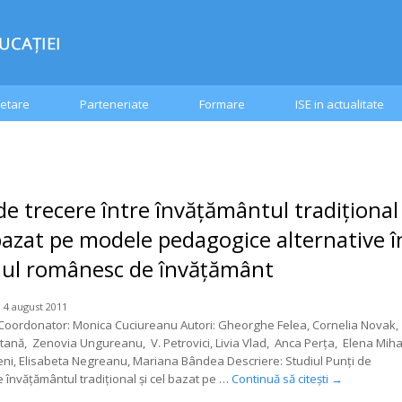
etare
Parteneriate
Formare
ISE in actualitate
de trecere între învățământul tradițional
 bazat pe modele pedagogice alternative î
mul românesc de învățământ
 4 august 2011
Coordonator: Monica Cuciureanu Autori: Gheorghe Felea, Cornelia Novak,
tană, Zenovia Ungureanu, V. Petrovici, Livia Vlad, Anca Perţa, Elena Miha
ni, Elisabeta Negreanu, Mariana Bândea Descriere: Studiul Punţi de
e învăţământul tradiţional şi cel bazat pe …
Continuă să citești
→