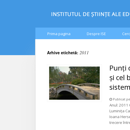
Prima pagina
Despre ISE
Cerc
2011
Arhive etichetă:
Punți 
și cel
siste
Publicat pe
Anul: 2011 
Luminiţa Ca
Ioana Herse
trecere într