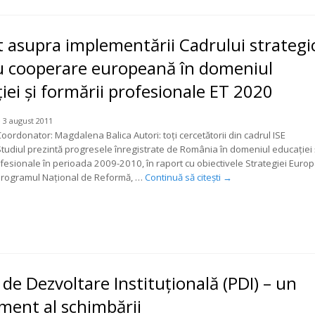
 asupra implementării Cadrului strategi
u cooperare europeană în domeniul
iei şi formării profesionale ET 2020
 3 august 2011
oordonator: Magdalena Balica Autori: toţi cercetătorii din cadrul ISE
Studiul prezintă progresele înregistrate de România în domeniul educaţiei 
ofesionale în perioada 2009-2010, în raport cu obiectivele Strategiei Euro
Programul Naţional de Reformă, …
Continuă să citești
→
 de Dezvoltare Instituţională (PDI) – un
ment al schimbării