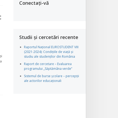
Conectați-vă
c
Studii și cercetări recente
Raportul Național EUROSTUDENT VIII
(2021-2024): Condițiile de viață și
şi
studiu ale studenților din România
pa
Raport de cercetare – Evaluarea
programului „Săptămâna verde”
Sistemul de burse școlare – percepții
ale actorilor educaționali