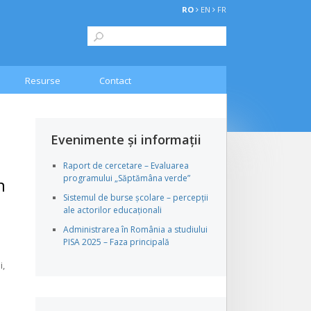
RO
EN
FR
Resurse
Contact
Evenimente și informații
Raport de cercetare – Evaluarea
programului „Săptămâna verde”
n
Sistemul de burse școlare – percepții
ale actorilor educaționali
Administrarea în România a studiului
PISA 2025 – Faza principală
i,