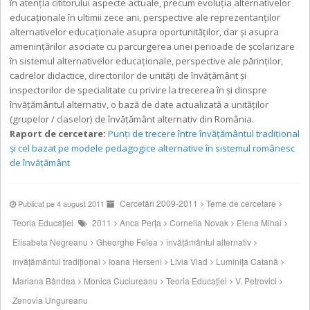
în atenţia cititorului aspecte actuale, precum evoluţia alternativelor
educaţionale în ultimii zece ani, perspective ale reprezentanţilor
alternativelor educaţionale asupra oportunităţilor, dar şi asupra
ameninţărilor asociate cu parcurgerea unei perioade de şcolarizare
în sistemul alternativelor educaţionale, perspective ale părinţilor,
cadrelor didactice, directorilor de unităţi de învățământ şi
inspectorilor de specialitate cu privire la trecerea în şi dinspre
învăţământul alternativ, o bază de date actualizată a unităţilor
(grupelor / claselor) de învăţământ alternativ din România.
Raport de cercetare:
Punți de trecere între învățământul tradițional
și cel bazat pe modele pedagogice alternative în sistemul românesc
de învățământ
Cercetări 2009-2011
Teme de cercetare
Publicat pe 4 august 2011
Teoria Educației
2011
Anca Perţa
Cornelia Novak
Elena Mihai
Elisabeta Negreanu
Gheorghe Felea
învățământul alternativ
învățământul tradițional
Ioana Herseni
Livia Vlad
Luminița Catană
Mariana Bândea
Monica Cuciureanu
Teoria Educației
V. Petrovici
Zenovia Ungureanu