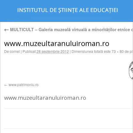
←
MULTICULT – Galeria muzeală virtuală a minorităţilor etnice
www.muzeultaranuluiroman.ro
De
cornel
|
Publicat
28 septembrie 2012
|
Dimensiunea totală este
73 × 80
de pi
www.patrimoniu.ro
www.muzeultaranuluiroman.ro