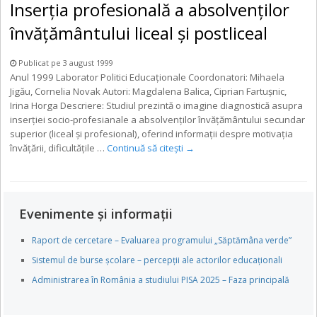
Inserţia profesională a absolvenţilor
învăţământului liceal şi postliceal
Publicat pe 3 august 1999
Anul 1999 Laborator Politici Educaţionale Coordonatori: Mihaela
Jigău, Cornelia Novak Autori: Magdalena Balica, Ciprian Fartuşnic,
Irina Horga Descriere: Studiul prezintă o imagine diagnostică asupra
inserţiei socio-profesianale a absolvenţilor învăţământului secundar
superior (liceal şi profesional), oferind informaţii despre motivaţia
învăţării, dificultăţile …
Continuă să citești
→
Evenimente și informații
Raport de cercetare – Evaluarea programului „Săptămâna verde”
Sistemul de burse școlare – percepții ale actorilor educaționali
Administrarea în România a studiului PISA 2025 – Faza principală