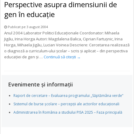
Perspective asupra dimensiunii de
gen în educaţie
Publicat pe 3 august 2004
Anul 2004 Laborator Politici Educaţionale Coordonator: Mihaela
Jigău, Irina Horga Autori: Magdalena Balica, Ciprian Fartuşnic, Irina
Horga, Mihaela Jigău, Lucian Voinea Descriere: Cercetarea realizează
o diagnoză a curriculum-ului şcolar – scris şi aplicat – din perspectiva
educaţiei de gen şi …
Continuă să citești
→
Evenimente și informații
Raport de cercetare – Evaluarea programului „Săptămâna verde”
Sistemul de burse școlare – percepții ale actorilor educaționali
Administrarea în România a studiului PISA 2025 – Faza principală