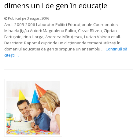
dimensiunii de gen în educaţie
Publicat pe 3 august 2006
Anul: 2005-2006 Laborator Politici Educaţionale Coordonator:
Mihaela Jigău Autori: Magdalena Balica, Cezar Bîrzea, Ciprian
Fartuşnic, Irina Horga, Andreea Măruţescu, Lucian Voinea et all.
Descriere: Raportul cuprinde un dicţionar de termeni utilizaţi în
domeniul educaţiei de gen şi propune un ansamblu …
Continuă să
citești
→