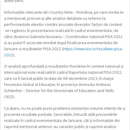
acest sens.
Informațiile relevante din Country Note – România, pe care media le-
a menționat, precum și alte analize detaliate cu referire la
performanțele elevilor români asociate diverșilor factori de context
se regăsesc în prezentarea realizată în cadrul evenimentului, de
către doamna Gabriela Noveanu – Coordonator național PISA 2022
și au putut fi accesate imediat după finalizarea evenimentului de
lansare a rezultatelor PISA 2022 (
https://www.ise.ro/rezultate-pisa-
2022
).
O analiză aprofundată a rezultatelor României în context național și
internațional este realizată în cadrul Raportului național PISA 2022,
care va fi lansat public la data de 08 decembrie 2023, în marja
Forumului Global al Educației, în prezența domnului Andreas
Schleicher – Director for the Directorate of Education and Skills
OECD.
Ca atare, nu se poate pune problema existenței vreunei intenții de a
prezenta rezultate parțiale, favorabile, întrucât atât prezentările
realizate în cadrul evenimentului de lansare, cât și informațiile din
raportul menționat anterior au caracter public și cuprind analize