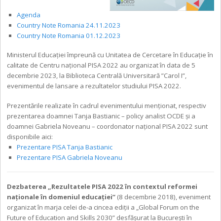
Agenda
Country Note Romania 24.11.2023
Country Note Romania 01.12.2023
Ministerul Educației împreună cu Unitatea de Cercetare în Educație în
calitate de Centru național PISA 2022 au organizat în data de 5
decembrie 2023, la Biblioteca Centrală Universitară ”Carol I”,
evenimentul de lansare a rezultatelor studiului PISA 2022.
Prezentările realizate în cadrul evenimentului menționat, respectiv
prezentarea doamnei Tanja Bastianic – policy analist OCDE și a
doamnei Gabriela Noveanu – coordonator național PISA 2022 sunt
disponibile aici:
Prezentare PISA Tanja Bastianic
Prezentare PISA Gabriela Noveanu
Dezbaterea
„Rezultatele PISA 2022 în contextul reformei
naționale în domeniul educației”
(8 decembrie 2018), eveniment
organizat în marja celei de-a cincea ediții a „Global Forum on the
Future of Education and Skills 2030” desfășurat la București în