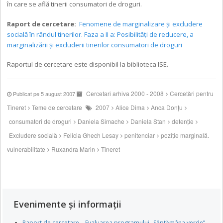
în care se află tinerii consumatori de droguri.
Raport de cercetare:
Fenomene de marginalizare şi excludere
socială în rândul tinerilor. Faza a II a: Posibilităţi de reducere, a
marginalizării şi excluderii tinerilor consumatori de droguri
Raportul de cercetare este disponibil la biblioteca ISE.
Cercetari arhiva 2000 - 2008
Cercetări pentru
Publicat pe 5 august 2007
Tineret
Teme de cercetare
2007
Alice Dima
Anca Donţu
consumatori de droguri
Daniela Simache
Daniela Stan
detenţie
Excludere socială
Felicia Ghech Lesay
penitenciar
poziţie marginală.
vulnerabilitate
Ruxandra Marin
Tineret
Evenimente și informații
Raport de cercetare – Evaluarea programului „Săptămâna verde”