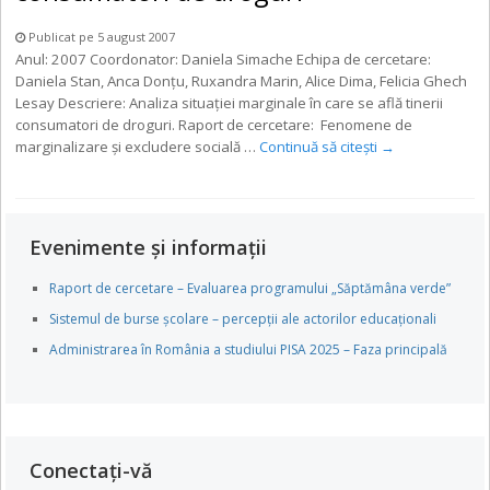
Publicat pe 5 august 2007
Anul: 2007 Coordonator: Daniela Simache Echipa de cercetare:
Daniela Stan, Anca Donţu, Ruxandra Marin, Alice Dima, Felicia Ghech
Lesay Descriere: Analiza situaţiei marginale în care se află tinerii
consumatori de droguri. Raport de cercetare: Fenomene de
marginalizare şi excludere socială …
Continuă să citești
→
Evenimente și informații
Raport de cercetare – Evaluarea programului „Săptămâna verde”
Sistemul de burse școlare – percepții ale actorilor educaționali
Administrarea în România a studiului PISA 2025 – Faza principală
Conectați-vă