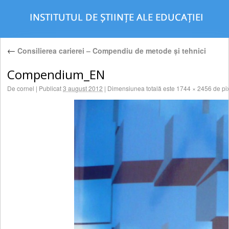
←
Consilierea carierei – Compendiu de metode şi tehnici
Compendium_EN
De
cornel
|
Publicat
3 august 2012
|
Dimensiunea totală este
1744 × 2456
de pix