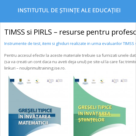
TIMSS si PIRLS – resurse pentru profeso
Instrumente de test, itemi si ghiduri realizate in urma evaluarilor TIMSS s
Pentru accesul efectiv la aceste materiale trebuie sa furnizati unele da
(sa va creati un cont daca nu aveti deja unul) pe site-ul la care fac trimi
linkuri – noulprimultraining.ise.ro.