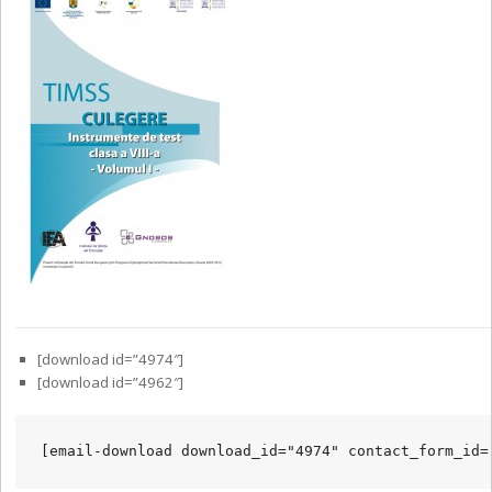
[download id=”4974″]
[download id=”4962″]
[email-download download_id="4974" contact_form_id=