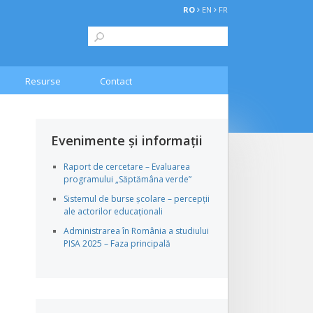
RO
EN
FR
Resurse
Contact
Evenimente și informații
Raport de cercetare – Evaluarea
programului „Săptămâna verde”
Sistemul de burse școlare – percepții
ale actorilor educaționali
Administrarea în România a studiului
PISA 2025 – Faza principală