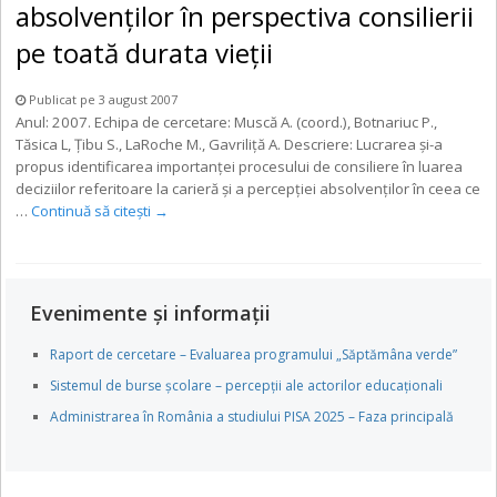
absolvenţilor în perspectiva consilierii
pe toată durata vieţii
Publicat pe 3 august 2007
Anul: 2007. Echipa de cercetare: Muscă A. (coord.), Botnariuc P.,
Tăsica L, Ţibu S., LaRoche M., Gavriliţă A. Descriere: Lucrarea şi-a
propus identificarea importanţei procesului de consiliere în luarea
deciziilor referitoare la carieră şi a percepţiei absolvenţilor în ceea ce
…
Continuă să citești
→
Evenimente și informații
Raport de cercetare – Evaluarea programului „Săptămâna verde”
Sistemul de burse școlare – percepții ale actorilor educaționali
Administrarea în România a studiului PISA 2025 – Faza principală