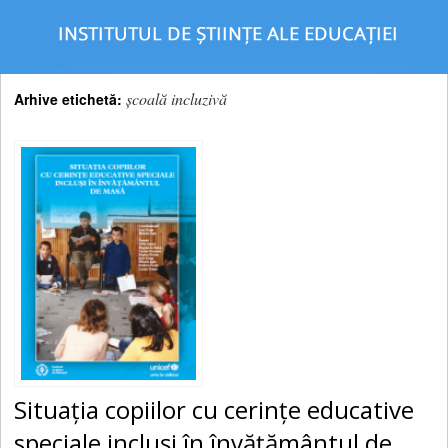
şcoală incluzivă
Arhive etichetă:
Situaţia copiilor cu cerinţe educative
speciale incluşi în învăţământul de