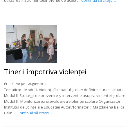
utilizarea instrumentelor oferite de acest …
Continuă să citești
→
Tinerii împotriva violenței
Publicat pe 1 august 2012
Tematica: Modul I. Violenţa în spaţiul şcolar: definire, surse, situaţii
Modul II. Strategii de prevenire şi intervenţie asupra violenţei şcolare
Modul III. Monitorizarea şi evaluarea violenţei şcolare Organizator:
Institutul de Ştiinţe ale Educaţiei Autori/formatori : Magdalena Balica,
Călin …
Continuă să citești
→