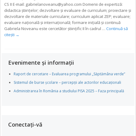
CS II E-mail: gabrielanoveanu@yahoo.com Domenii de expertiză:
didactica științelor; dezvoltare și evaluare de curriculum; proiectare și
dezvoltare de materiale curriculare; curriculum aplicat ZEP; evaluare;
evaluare națională și internațională; formare inițială și continuă
Gabriela Noveanu este cercetător ştiinţific II în cadrul …
Continuă să
citești
→
Evenimente și informații
Raport de cercetare – Evaluarea programului „Săptămâna verde”
Sistemul de burse școlare – percepții ale actorilor educaționali
Administrarea în România a studiului PISA 2025 – Faza principală
Conectați-vă