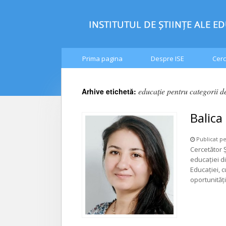
Prima pagina
Despre ISE
Cerc
educaţie pentru categorii d
Arhive etichetă:
Balica
Publicat pe
Cercetător Ș
educaţiei di
Educaţiei, c
oportunităţ