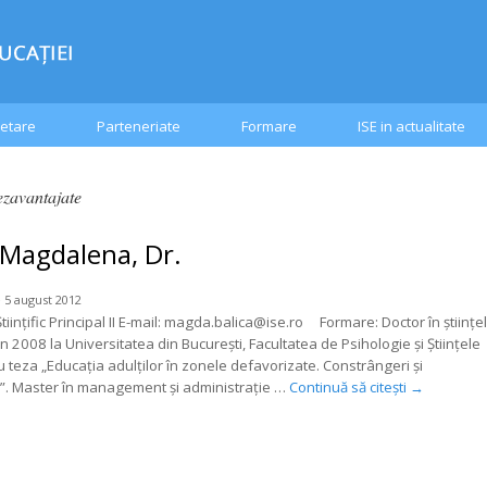
etare
Parteneriate
Formare
ISE in actualitate
ezavantajate
 Magdalena, Dr.
 5 august 2012
tiințific Principal II E-mail: magda.balica@ise.ro Formare: Doctor în ştiinţe
n 2008 la Universitatea din Bucureşti, Facultatea de Psihologie şi Ştiinţele
u teza „Educaţia adulţilor în zonele defavorizate. Constrângeri şi
i”. Master în management şi administraţie …
Continuă să citești
→