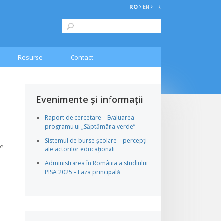
RO
EN
FR
Resurse
Contact
Evenimente și informații
Raport de cercetare – Evaluarea
programului „Săptămâna verde”
Sistemul de burse școlare – percepții
le
ale actorilor educaționali
Administrarea în România a studiului
PISA 2025 – Faza principală