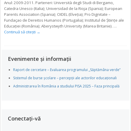
Anul: 2009-2011. Parteneri: Università degli Studi di Bergamo,
Catedra Unesco (Italia); Universidad de la Rioja (Spania); European
Parents Association (Spania); OIDEL (Elveţia); Pro Dignitate –
Fundaçao de Dereitos Humanos (Portugalia); Institutul de Ştiinţe ale
Educaţiei (România); Aberystwyth University (Marea Britanie). …
Continuă să citești
→
Evenimente și informații
Raport de cercetare – Evaluarea programului „Săptămâna verde”
Sistemul de burse școlare – percepții ale actorilor educaționali
Administrarea în România a studiului PISA 2025 – Faza principală
Conectați-vă