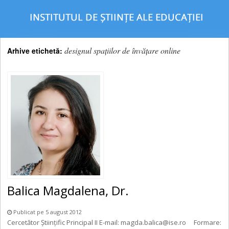
designul spaţiilor de învăţare online
Arhive etichetă:
Balica Magdalena, Dr.
Publicat pe 5 august 2012
Cercetător Științific Principal II E-mail: magda.balica@ise.ro Formare: