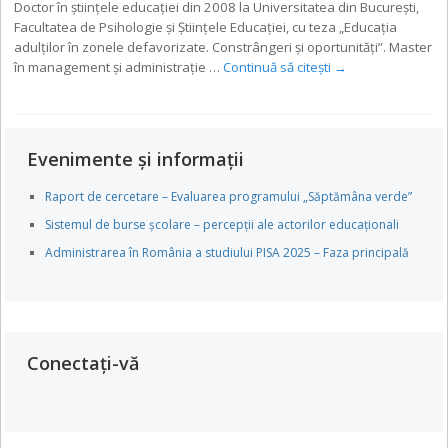
Doctor în ştiinţele educaţiei din 2008 la Universitatea din Bucureşti,
Facultatea de Psihologie şi Ştiinţele Educaţiei, cu teza „Educaţia
adulţilor în zonele defavorizate. Constrângeri şi oportunităţi”. Master
în management şi administraţie …
Continuă să citești
→
Evenimente și informații
Raport de cercetare – Evaluarea programului „Săptămâna verde”
Sistemul de burse școlare – percepții ale actorilor educaționali
Administrarea în România a studiului PISA 2025 – Faza principală
Conectați-vă