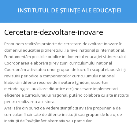
Cercetare-dezvoltare-inovare
Propunem realizăm proiecte de cercetare-dezvoltare-inovare în
domeniul educaţiei şi tineretului, la nivel național și internațional.
Fundamentăm politicile publice în domeniul educaţiei şi tineretului
Coordonarea elaborării şi revizuirii curriculumului naţional
Coordonăm activitatea unor grupuri de lucru în scopul elaborării şi
revizuirii periodice a componentelor curriculumului naţional.
Elaborăm diferite resurse de învăţare (ghiduri, suporturi
metodologice, auxiliare didactice etc.) necesare implementarii
eficiente a curriculumului naţional, putând colabora cu alte instituţii
pentru realizarea acestora.
Analizăm din punct de vedere ştiinţific şi avizăm propunerile de
curriculum înaintate de diferite instituţii sau grupuri de lucru, de
instituţii de învăţământ alternativ sau particular.