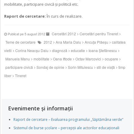
mobilitate, participare civică şi politică etc.
Raport de cercetare:
În curs de realizare.
Cercetări 2012
Cercetări pentru Tineret
Publicat pe 5 august 2012
Teme de cercetare
2012
Ana Maria Dalu
Ancuţa Plăeşu
calitatea
vietii
Corina Neacşu Dalu
diagnoză
educatie
Ioana Ştefănescu
Manuela Manu
mobilitate
Oana Iftode
Octav Marcovici
ocupare
participare civică
Sondaj de opinie
Sorin Mitulescu
stil de viață
timp
liber
Tineret
Evenimente și informații
Raport de cercetare – Evaluarea programului „Săptămâna verde”
Sistemul de burse școlare – percepții ale actorilor educaționali