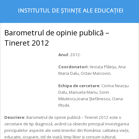
Barometrul de opinie publică –
Tineret 2012
Anul:
2012.
Coordonatori:
Ancuţa Plăeşu, Ana
Maria Dalu, Octav Marcovici.
Echipa de cercetare:
Corina Neacşu
Dalu, Manuela Manu, Sorin
Mitulescu,Ioana Ştefănescu, Oana
Iftode.
Descriere:
Barometrul de opinie publică – Tineret 2012 este o
cercetare de tip diagnoză, având ca obiectiv principal investigarea
principalelor aspecte ale vietii tinerilor din România: calitatea vieţii,
educatie, ocupare, stil de viaţă, timp liber şi consum cultural,