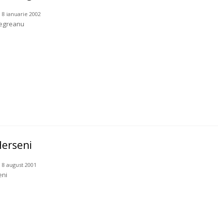
 8 ianuarie 2002
Negreanu
Herseni
 8 august 2001
eni