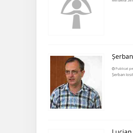
Mihaela Si
Şerban
Publicat pe
Şerban Iosi
Lucian