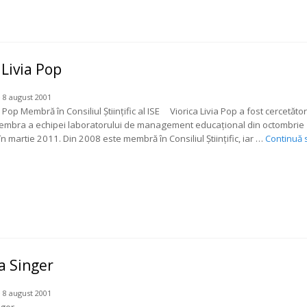
 Livia Pop
 8 august 2001
a Pop Membră în Consiliul Ştiinţific al ISE Viorica Livia Pop a fost cercetător
membra a echipei laboratorului de management educațional din octombrie
n martie 2011. Din 2008 este membră în Consiliul Științific, iar …
Continuă 
a Singer
 8 august 2001