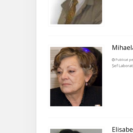
Mihael
Publicat pe
Şef Laborato
Elisab