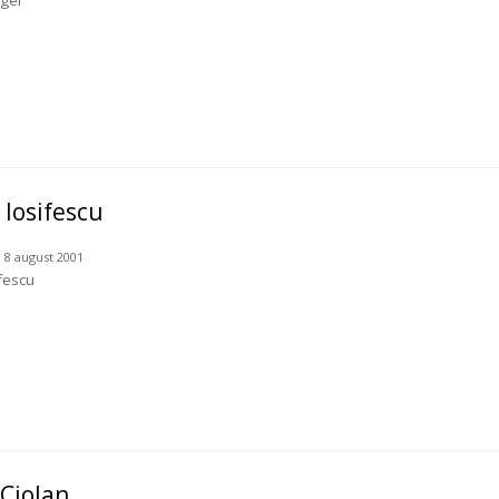
nger
 Iosifescu
 8 august 2001
fescu
 Ciolan