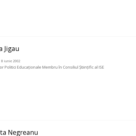
a Jigau
 8 iunie 2002
r Politici Educaţionale Membru în Consiliul Ştiinţific al ISE
eta Negreanu