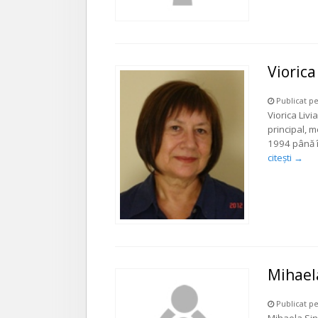
Viorica
Publicat pe
Viorica Livi
principal, 
1994 până î
citești
→
Mihael
Publicat pe