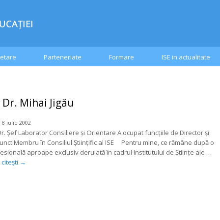
etare
Parteneriate
Formare
ISE in actualitate
 Dr. Mihai Jigău
 8 iulie 2002
r. Şef Laborator Consiliere şi Orientare A ocupat funcţiile de Director şi
junct Membru în Consiliul Ştiinţific al ISE Pentru mine, ce rămâne după o
esională aproape exclusiv derulată în cadrul Institutului de Ştiinţe ale …
citești
→