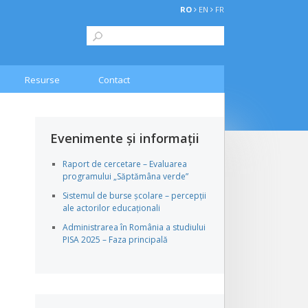
RO
EN
FR
Resurse
Contact
Evenimente și informații
Raport de cercetare – Evaluarea
programului „Săptămâna verde”
Sistemul de burse școlare – percepții
ale actorilor educaționali
Administrarea în România a studiului
PISA 2025 – Faza principală