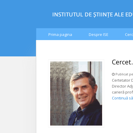
Prima pagina
Despre ISE
Cerc
Cercet.
Publicat pe
Certetator D
Director Ad
carieră prof
Continuă să 