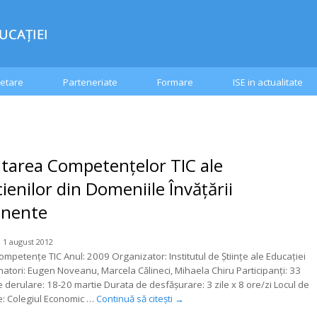
etare
Parteneriate
Formare
ISE in actualitate
tarea Competenţelor TIC ale
cienilor din Domeniile Învăţării
nente
 1 august 2012
ompetenţe TIC Anul: 2009 Organizator: Institutul de Științe ale Educației
rmatori: Eugen Noveanu, Marcela Călineci, Mihaela Chiru Participanţi: 33
 derulare: 18-20 martie Durata de desfăşurare: 3 zile x 8 ore/zi Locul de
e: Colegiul Economic …
Continuă să citești
→