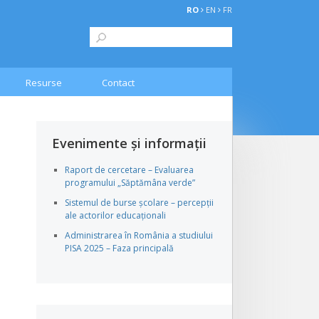
RO
EN
FR
Resurse
Contact
Evenimente și informații
Raport de cercetare – Evaluarea
programului „Săptămâna verde”
Sistemul de burse școlare – percepții
ale actorilor educaționali
Administrarea în România a studiului
PISA 2025 – Faza principală