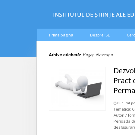
Prima pagina
Despre ISE
Cerc
Eugen Noveanu
Arhive etichetă:
Dezvol
Practi
Perma
Publicat pe
Tematica: C
Autori / fo
Perioada de
desfăşurar