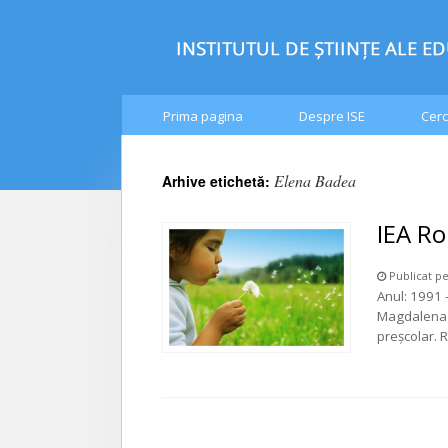
Prima pagina
Despre ISE
Cerc
Elena Badea
Arhive etichetă:
IEA Ro
Publicat pe
Anul: 1991 
Magdalena D
preșcolar. R