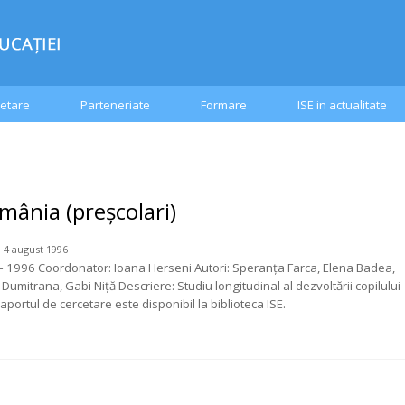
etare
Parteneriate
Formare
ISE in actualitate
mânia (preșcolari)
 4 august 1996
– 1996 Coordonator: Ioana Herseni Autori: Speranța Farca, Elena Badea,
umitrana, Gabi Niță Descriere: Studiu longitudinal al dezvoltării copilului
aportul de cercetare este disponibil la biblioteca ISE.