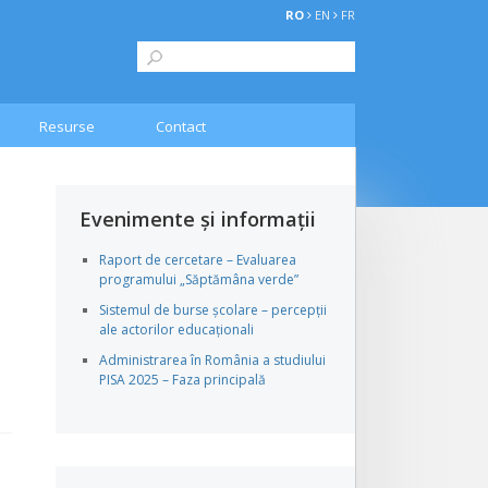
RO
EN
FR
Resurse
Contact
Evenimente și informații
Raport de cercetare – Evaluarea
programului „Săptămâna verde”
Sistemul de burse școlare – percepții
ale actorilor educaționali
Administrarea în România a studiului
PISA 2025 – Faza principală