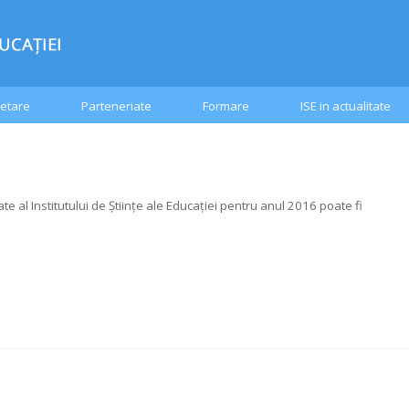
etare
Parteneriate
Formare
ISE in actualitate
ate al Institutului de Științe ale Educației pentru anul 2016 poate fi