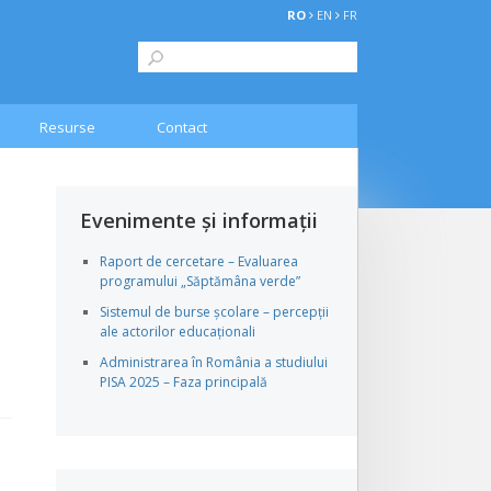
RO
EN
FR
Resurse
Contact
Evenimente și informații
Raport de cercetare – Evaluarea
programului „Săptămâna verde”
Sistemul de burse școlare – percepții
ale actorilor educaționali
Administrarea în România a studiului
PISA 2025 – Faza principală