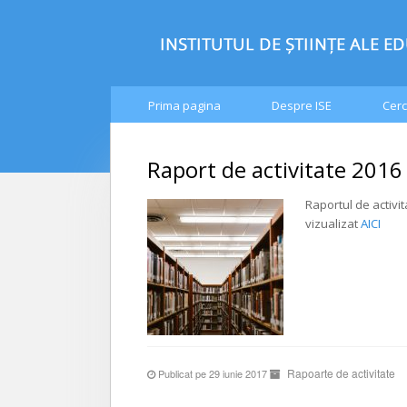
Prima pagina
Despre ISE
Cerc
Raport de activitate 2016
Raportul de activit
vizualizat
AICI
Rapoarte de activitate
Publicat pe 29 iunie 2017