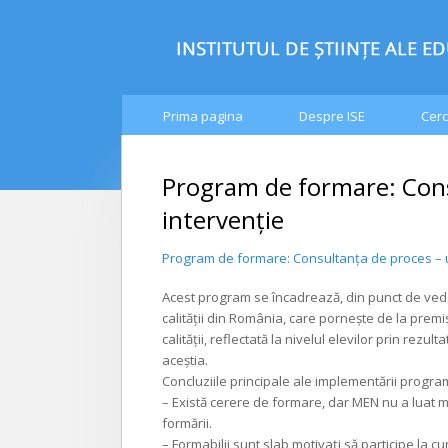
Prima pagina
Despre ISE
Cerc
Program de formare: Cons
intervenţie
Program de formare: Consultanţa de proces – 
Acest program se încadrează, din punct de ved
calităţii din România, care porneşte de la premi
calităţii, reflectată la nivelul elevilor prin rezu
aceştia.
Concluziile principale ale implementării progra
– Există cerere de formare, dar MEN nu a luat m
formării.
– Formabilii sunt slab motivaţi să participe la 