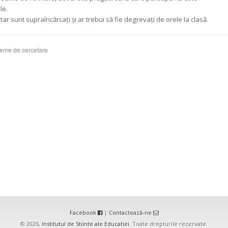
le.
tar sunt supraîncărcaţi şi ar trebui să fie degrevaţi de orele la clasă.
eme de cercetare
Facebook
|
Contactează-ne
© 2026,
Institutul de Stiinte ale Educatiei
. Toate drepturile rezervate.