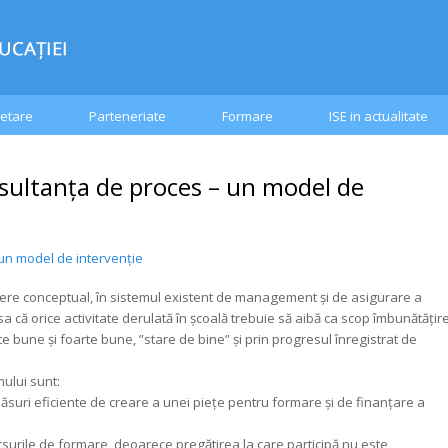
etare
Parteneriate
Formare
ISE in actualitate
ultanţa de proces – un model de
un model de intervenţie
ere conceptual, în sistemul existent de management şi de asigurare a
sa că orice activitate derulată în şcoală trebuie să aibă ca scop îmbunătăţir
ltate bune şi foarte bune, ”stare de bine” şi prin progresul înregistrat de
mului sunt:
ăsuri eficiente de creare a unei pieţe pentru formare şi de finanţare a
cursurile de formare, deoarece pregătirea la care participă nu este