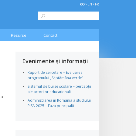
RO
EN
FR
Resurse
Contact
Evenimente și informații
Raport de cercetare – Evaluarea
programului „Săptămâna verde”
Sistemul de burse școlare – percepții
ale actorilor educaționali
ea
Administrarea în România a studiului
PISA 2025 – Faza principală