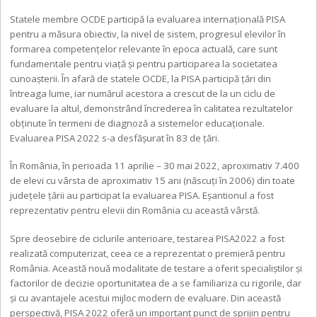
Statele membre OCDE participă la evaluarea internațională PISA
pentru a măsura obiectiv, la nivel de sistem, progresul elevilor în
formarea competențelor relevante în epoca actuală, care sunt
fundamentale pentru viață și pentru participarea la societatea
cunoașterii. În afară de statele OCDE, la PISA participă țări din
întreaga lume, iar numărul acestora a crescut de la un ciclu de
evaluare la altul, demonstrând încrederea în calitatea rezultatelor
obținute în termeni de diagnoză a sistemelor educaționale.
Evaluarea PISA 2022 s-a desfășurat în 83 de țări.
În România, în perioada 11 aprilie – 30 mai 2022, aproximativ 7.400
de elevi cu vârsta de aproximativ 15 ani (născuți în 2006) din toate
județele țării au participat la evaluarea PISA. Eșantionul a fost
reprezentativ pentru elevii din România cu această vârstă.
Spre deosebire de ciclurile anterioare, testarea PISA2022 a fost
realizată computerizat, ceea ce a reprezentat o premieră pentru
România. Această nouă modalitate de testare a oferit specialiștilor și
factorilor de decizie oportunitatea de a se familiariza cu rigorile, dar
și cu avantajele acestui mijloc modern de evaluare. Din această
perspectivă, PISA 2022 oferă un important punct de sprijin pentru