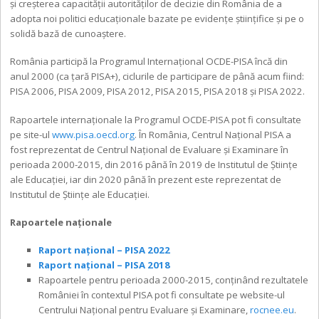
şi creşterea capacității autorităților de decizie din România de a
adopta noi politici educaționale bazate pe evidențe științifice și pe o
solidă bază de cunoaștere.
România participă la Programul Internațional OCDE-PISA încă din
anul 2000 (ca țară PISA+), ciclurile de participare de până acum fiind:
PISA 2006, PISA 2009, PISA 2012, PISA 2015, PISA 2018 și PISA 2022.
Rapoartele internaționale la Programul OCDE-PISA pot fi consultate
pe site-ul
www.pisa.oecd.org
. În România, Centrul Național PISA a
fost reprezentat de Centrul Național de Evaluare și Examinare în
perioada 2000-2015, din 2016 până în 2019 de Institutul de Științe
ale Educației, iar din 2020 până în prezent este reprezentat de
Institutul de Științe ale Educației.
Rapoartele naţionale
Raport național – PISA 2022
Raport național – PISA 2018
Rapoartele pentru perioada 2000-2015, conţinând rezultatele
României în contextul PISA pot fi consultate pe website-ul
Centrului Național pentru Evaluare și Examinare,
rocnee.eu
.