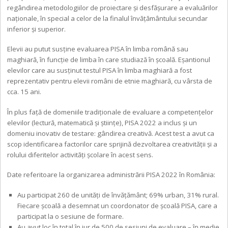
regândirea metodologiilor de proiectare și desfășurare a evaluărilor
naționale, în special a celor de la finalul învățământului secundar
inferior și superior.
Elevii au putut susține evaluarea PISA în limba română sau
maghiară, în funcție de limba în care studiază în școală. Eșantionul
elevilor care au susținut testul PISA în limba maghiară a fost
reprezentativ pentru elevii români de etnie maghiară, cu vârsta de
cca. 15 ani.
În plus față de domeniile tradiționale de evaluare a competențelor
elevilor (lectură, matematică și științe), PISA 2022 a inclus și un
domeniu inovativ de testare: gândirea creativă. Acest test a avut ca
scop identificarea factorilor care sprijină dezvoltarea creativității și a
rolului diferitelor activități școlare în acest sens.
Date referitoare la organizarea administrării PISA 2022 în România:
Au participat 260 de unități de învățământ; 69% urban, 31% rural.
Fiecare școală a desemnat un coordonator de școală PISA, care a
participat la o sesiune de formare.
Au avut loc în total în jur de 500 de sesiuni de evaluare – în medie