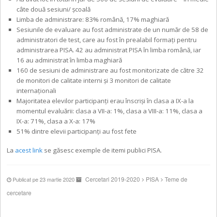
câte două sesiuni/ școală
Limba de administrare: 83% română, 17% maghiară
Sesiunile de evaluare au fost administrate de un număr de 58 de
administratori de test, care au fost în prealabil formați pentru
administrarea PISA. 42 au administrat PISA în limba română, iar
16 au administrat în limba maghiară
160 de sesiuni de administrare au fost monitorizate de către 32
de monitori de calitate interni și 3 monitori de calitate
internaționali
Majoritatea elevilor participanți erau înscriși în clasa a IX-a la
momentul evaluării: clasa a VII-a: 1%, clasa a VIII-a: 11%, clasa a
IX-a: 71%, clasa a X-a: 17%
51% dintre elevii participanți au fost fete
La
acest link
se găsesc exemple de itemi publici PISA.
Cercetari 2019-2020
PISA
Teme de
Publicat pe 23 martie 2020
cercetare