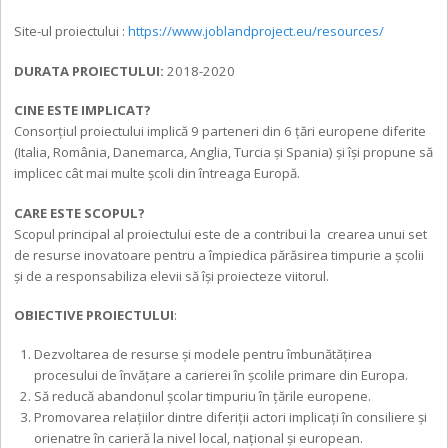
Site-ul proiectului :
https://www.
joblandproject.eu/resources/
DURATA PROIECTULUI:
2018-2020
CINE ESTE IMPLICAT?
Consorțiul proiectului implică 9 parteneri din 6 țări europene diferite
(Italia, România, Danemarca, Anglia, Turcia și Spania) și își propune să
implicec cât mai multe școli din întreaga Europă.
CARE ESTE SCOPUL?
Scopul principal al proiectului este de a contribui la crearea unui set
de resurse inovatoare pentru a împiedica părăsirea timpurie a școlii
și de a responsabiliza elevii să își proiecteze viitorul.
OBIECTIVE PROIECTULUI
:
Dezvoltarea de resurse și modele pentru îmbunătățirea
procesului de învățare a carierei în școlile primare din Europa.
Să reducă abandonul școlar timpuriu în țările europene.
Promovarea relațiilor dintre diferiții actori implicați în consiliere și
orienatre în carieră la nivel local, național și european.