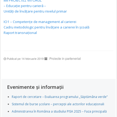
ÎMI PROIECTEZ VIITORUL
– Educație pentru carieră –
Unități de învățare pentru nivelul primar
IO1 – Competențe de management al carierei
Cadru metodologic pentru învățare a carierei în școală
Raport transnațional
Proiecte in parteneriat
Publicat pe 14 februarie 2019
Evenimente și informații
Raport de cercetare – Evaluarea programului „Săptămâna verde”
Sistemul de burse școlare – percepții ale actorilor educaționali
Administrarea în România a studiului PISA 2025 – Faza principală