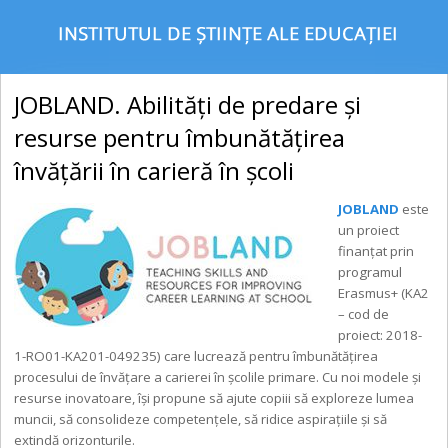
JOBLAND. Abilități de predare și
resurse pentru îmbunătățirea
învățării în carieră în școli
JOBLAND
este
un proiect
finanțat prin
programul
Erasmus+ (KA2
– cod de
proiect: 2018-
1-RO01-KA201-049235) care lucrează pentru îmbunătățirea
procesului de învățare a carierei în școlile primare. Cu noi modele și
resurse inovatoare, își propune să ajute copiii să exploreze lumea
muncii, să consolideze competențele, să ridice aspirațiile și să
extindă orizonturile.