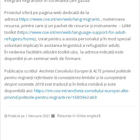
integrării migranților în societatea țării gazdă.
Proiectul oferă pe pagina web dedicată de la
adresa
https://www.coe.int/en/web/lang-migrants
, numeroase
resurse, printre care și un pachet de resurse și instrumente – LIAM
toolkit (
https://www.coe.int/en/web/language-support-for-adult-
refugees/home
), creat pentru a asista personalul și în mod special
voluntarii implicați în asistarea lingvistică a refugiaților adulți.
În vederea facilitării utilizării toolkit-ului, la adresa indicată este
disponibil și un seminar web de formare.
Publicația cu titlul
Ancheta Consiliului Europei & ALTE privind politicile
pentru migranți referitoare la cunoașterea limbilor și la cunoștințele
despre societate
2018 este
tradusă și în limba română și este
disponibilă aici:
https://rm.coe.int/ancheta-consiliului-europei-alte-
privind-politicile-pentru-migranti-re/16809e2ab9
Resurse in limba engleză
Publicat pe 1 februarie 2021