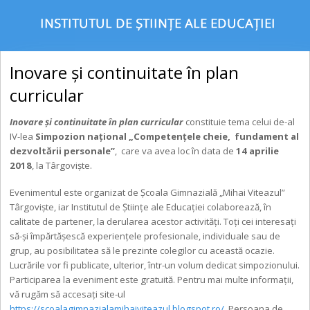
Inovare și continuitate în plan
curricular
Inovare și continuitate în plan curricular
constituie tema celui de-al
IV-lea
Simpozion național „Competențele cheie, fundament al
dezvoltării personale”
, care va avea loc în data de
14 aprilie
2018
, la Târgoviște.
Evenimentul este organizat de Şcoala Gimnazială „Mihai Viteazul”
Târgovişte, iar Institutul de Științe ale Educației colaborează, în
calitate de partener, la derularea acestor activități. Toți cei interesați
să-și împărtășescă experiențele profesionale, individuale sau de
grup, au posibilitatea să le prezinte colegilor cu această ocazie.
Lucrările vor fi publicate, ulterior, într-un volum dedicat simpozionului.
Participarea la eveniment este gratuită. Pentru mai multe informații,
vă rugăm să accesați site-ul
https://scoalagimnazialamihaiviteazul.blogspot.ro/
. Persoana de