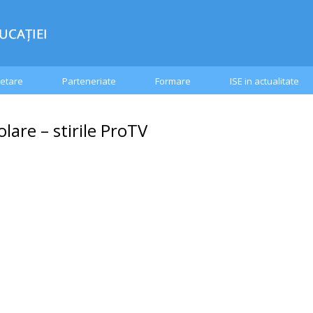
etare
Parteneriate
Formare
ISE in actualitate
lare – stirile ProTV