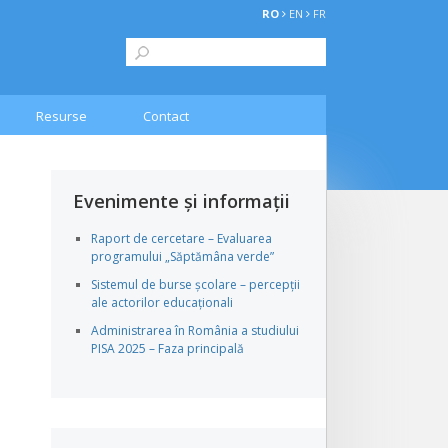
RO
EN
FR
Resurse
Contact
Evenimente și informații
Raport de cercetare – Evaluarea
programului „Săptămâna verde”
Sistemul de burse școlare – percepții
ale actorilor educaționali
Administrarea în România a studiului
PISA 2025 – Faza principală