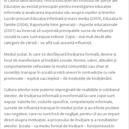
În cadrul laboratorului Teoria Educaţiei din Institutul de Știinţe ale
Educaţiei au existat preocupări pentru investigarea educaţiei
informale și analizarea impactului său asupra copiilor și tinerilor.
Lucrări precum Educaţia informală și mass media (2005), Educaţia în
familie (2006), Raporturile între generaţii – Aspecte educaţionale
(2007) au încercat să surprindă principalele surse de influenţă
socială la care sunt expuși indivizii. Copiii – mai mult decât alte
categorii de vârstă – se află sub această influenţă.
Mediul școlar, în care se desfășoară învăţarea formală, devine și
locul de manifestare al învăţării sociale. Norme, valori, atitudini și
comportamente vehiculate la nivelul comunităţii sau chiar al
societăţii, transpar în şcoală şi intră uneori în contradicţie cu cele
promovate – explicit sau implicit – de instituţiile de învăţământ.
Cultura elevilor este puternic impregnată de realităţile și cotidianul
elevilor, de învăţarea informală și nonformală la care copiii sunt
expuși. Valorile lor, codurile specifice, competenţele informale,
sursele de influenţă transpar în mediul școlar și au efecte pozitive
sau negative, care nu sunt însă de neglijat, pentru că au un impact
direct asupra motivaţiei, a procesului de învăţare și a rezultatelor
elevilor. Școala – ca mediu formal de învăţare – funcţionează în