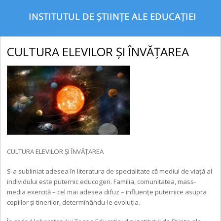
CULTURA ELEVILOR ȘI ÎNVĂŢAREA
CULTURA ELEVILOR ȘI ÎNVĂŢAREA
S-a subliniat adesea în literatura de specialitate că mediul de viaţă al
individului este puternic educogen. Familia, comunitatea, mass-
media exercită – cel mai adesea difuz – influenţe puternice asupra
copiilor și tinerilor, determinându-le evoluţia.