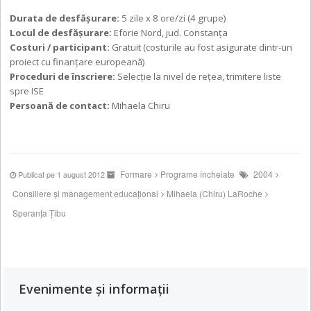
Durata de desfăşurare:
5 zile x 8 ore/zi (4 grupe)
Locul de desfăşurare:
Eforie Nord, jud. Constanța
Costuri / participant:
Gratuit (costurile au fost asigurate dintr-un
proiect cu finanțare europeană)
Proceduri de înscriere:
Selecție la nivel de rețea, trimitere liste
spre ISE
Persoană de contact:
Mihaela Chiru
Formare
Programe încheiate
2004
Publicat pe 1 august 2012
Consiliere și management educațional
Mihaela (Chiru) LaRoche
Speranța Țibu
Evenimente și informații