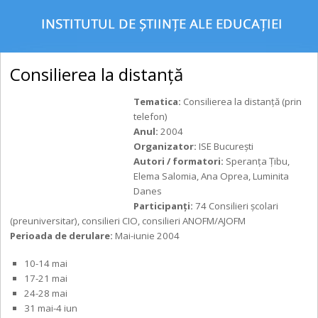
Consilierea la distanță
Tematica:
Consilierea la distanță (prin
telefon)
Anul:
2004
Organizator:
ISE București
Autori / formatori:
Speranța Țibu,
Elema Salomia, Ana Oprea, Luminita
Danes
Participanţi:
74 Consilieri școlari
(preuniversitar), consilieri CIO, consilieri ANOFM/AJOFM
Perioada de derulare:
Mai-iunie 2004
10-14 mai
17-21 mai
24-28 mai
31 mai-4 iun