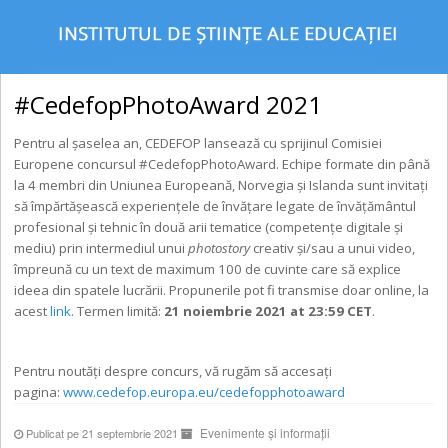
#CedefopPhotoAward 2021
Pentru al șaselea an, CEDEFOP lansează cu sprijinul Comisiei
Europene concursul #CedefopPhotoAward. Echipe formate din până
la 4 membri din Uniunea Europeană, Norvegia și Islanda sunt invitați
să împărtășească experiențele de învățare legate de învățământul
profesional și tehnic în două arii tematice (competențe digitale și
mediu) prin intermediul unui
photostory
creativ și/sau a unui video,
împreună cu un text de maximum 100 de cuvinte care să explice
ideea din spatele lucrării. Propunerile pot fi transmise doar online, la
acest
link
. Termen limită:
21 noiembrie 2021 at 23:59 CET
.
Pentru noutăți despre concurs, vă rugăm să accesați
pagina:
www.cedefop.europa.eu/
cedefopphotoaward
Evenimente și informații
Publicat pe 21 septembrie 2021