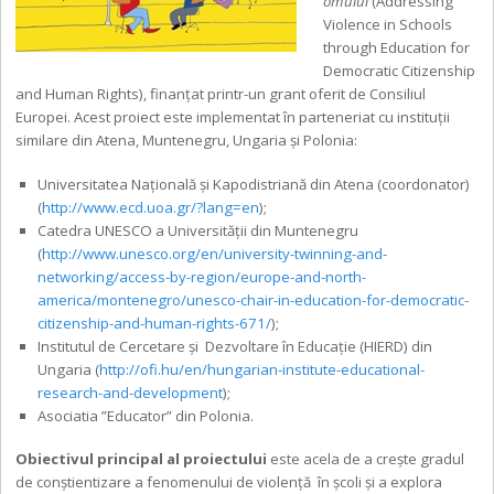
omului
(Addressing
Violence in Schools
through Education for
Democratic Citizenship
and Human Rights), finanțat printr-un grant oferit de Consiliul
Europei. Acest proiect este implementat în parteneriat cu instituții
similare din Atena, Muntenegru, Ungaria și Polonia:
Universitatea Națională și Kapodistriană din Atena (coordonator)
(
http://www.ecd.uoa.gr/?lang=en
);
Catedra UNESCO a Universității din Muntenegru
(
http://www.unesco.org/en/university-twinning-and-
networking/access-by-region/europe-and-north-
america/montenegro/unesco-chair-in-education-for-democratic-
citizenship-and-human-rights-671/
);
Institutul de Cercetare și Dezvoltare în Educație (HIERD) din
Ungaria (
http://ofi.hu/en/hungarian-institute-educational-
research-and-development
);
Asociatia ”Educator” din Polonia.
Obiectivul principal al proiectului
este acela de a crește gradul
de conștientizare a fenomenului de violență în școli și a explora