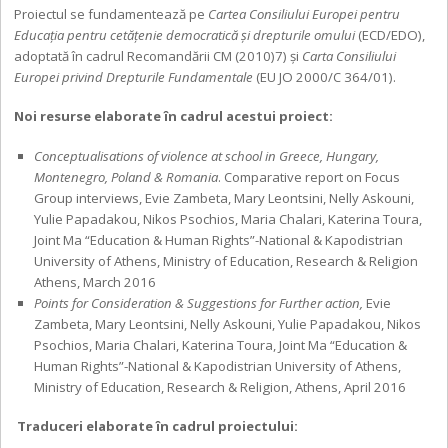
Proiectul se fundamentează pe
Cartea Consiliului Europei pentru
Educația pentru cetățenie democratică și drepturile omului
(ECD/EDO),
adoptată în cadrul Recomandării CM (2010)7) şi
Carta
Consiliului
Europei privind Drepturile Fundamentale
(EU JO 2000/C 364/01).
Noi resurse elaborate în cadrul acestui proiect:
Conceptualisations of violence at school in Greece, Hungary,
Montenegro, Poland & Romania
. Comparative report on Focus
Group interviews, Evie Zambeta, Mary Leontsini, Nelly Askouni,
Yulie Papadakou, Nikos Psochios, Maria Chalari, Katerina Toura,
Joint Ma “Education & Human Rights”-National & Kapodistrian
University of Athens, Ministry of Education, Research & Religion
Athens, March 2016
Points for Consideration & Suggestions for Further action,
Evie
Zambeta, Mary Leontsini, Nelly Askouni, Yulie Papadakou, Nikos
Psochios, Maria Chalari, Katerina Toura, Joint Ma “Education &
Human Rights”-National & Kapodistrian University of Athens,
Ministry of Education, Research & Religion, Athens, April 2016
Traduceri elaborate în cadrul proiectului: