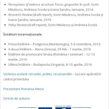
Perceptions of violence at school
. Focus grupurilor în școli. Sorin
Mitulescu, Andreea Scoda și Ioana Șandru
,
Ianuarie, 2016
Research Review
(draft report), Sorin Mitulescu, Andreea Scoda și
Ioana Șandru
,
Ianuarie, 2016
Policy Review
(draft report), Sorin Mitulescu și Andreea Scoda
Întâlniri internaționale
:
Prima întâlnire – Podgorica (Muntenegru), 5-6 noiembrie, 2015
A doua întâlnire – Atena (Grecia), 29 feb.- 1 martie, 2016
Întâlnire de promovare Sinaia (România / seminar) – 12-13
martie, 2016
Ultima întâlnire – Budapesta (Ungaria), 8-10 aprilie, 2016
Violența școlară: cercetări, politici, recomandări
– lucrare apărută în
cadrul proiectului
Prezentare Romania Atena
Directii de actiune