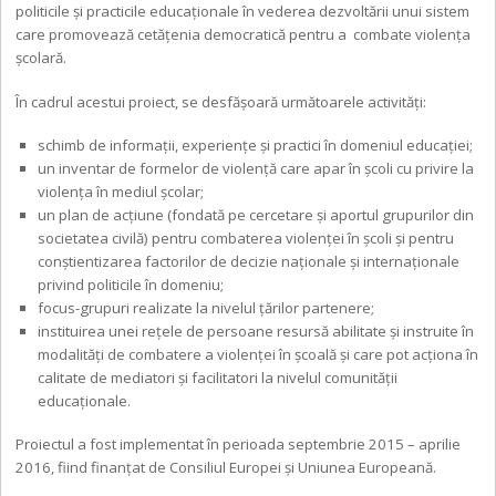
politicile și practicile educaționale în vederea dezvoltării unui sistem
care promovează cetățenia democratică pentru a combate violența
școlară.
În cadrul acestui proiect, se desfășoară următoarele activități:
schimb de informații, experiențe și practici în domeniul educației;
un inventar de formelor de violență care apar în școli cu privire la
violența în mediul școlar;
un plan de acțiune (fondată pe cercetare și aportul grupurilor din
societatea civilă) pentru combaterea violenței în școli și pentru
conștientizarea factorilor de decizie naționale și internaționale
privind politicile în domeniu;
focus-grupuri realizate la nivelul țărilor partenere;
instituirea unei rețele de persoane resursă abilitate și instruite în
modalități de combatere a violenței în școală și care pot acționa în
calitate de mediatori și facilitatori la nivelul comunității
educaționale.
Proiectul a fost implementat în perioada septembrie 2015 – aprilie
2016, fiind finanțat de Consiliul Europei și Uniunea Europeană.